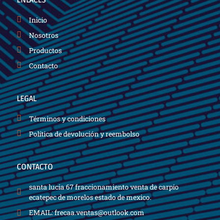
-
m
f
Inicio
Nosotros
Productos
Contacto
LEGAL
Términos y condiciones
Política de devolución y reembolso
CONTACTO
santa lucia 67 fraccionamiento venta de carpio
ecatepec de morelos estado de mexico.
EMAIL: frecaa.ventas@outlook.com