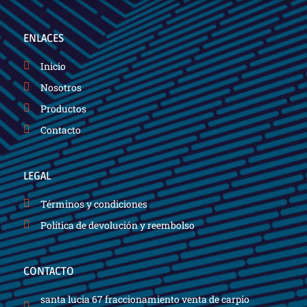
b
u
a
o
b
g
o
e
r
k
a
ENLACES
-
m
f
Inicio
Nosotros
Productos
Contacto
LEGAL
Términos y condiciones
Política de devolución y reembolso
CONTACTO
santa lucia 67 fraccionamiento venta de carpio